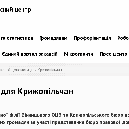
сний центр
 та статистика
Громадянам
Профорієнтація
Робо
Єдиний портал вакансій
Мікрогранти
Прес-центр
вової допомоги для Крижопільчан
 для Крижопільчан
ної філії Вінницького ОЦЗ та Крижопільського бюро пр
них громадян за участі представника бюро правової доп