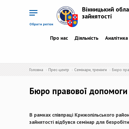
Перейти
до
Вінницький обла
основного
матеріалу
зайнятості
Обрати регіон
Про нас
Діяльність
Аналітика
Головна
Прес-центр
Семінари, тренінги
Бюро пра
Бюро правової допомоги
В рамках співпраці Крижопільського район
зайнятості відбувся семінар для безробіт