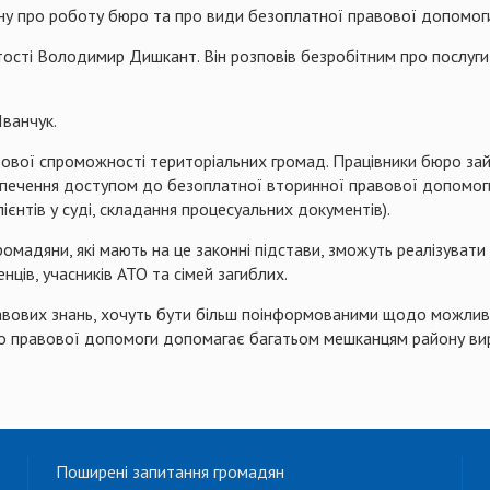
ну про роботу бюро та про види безоплатної правової допомог
сті Володимир Дишкант. Він розповів безробітним про послуги сл
Іванчук.
вової спроможності територіальних громад. Працівники бюро з
зпечення доступом до безоплатної вторинної правової допомоги 
ієнтів у суді, складання процесуальних документів).
ромадяни, які мають на це законні підстави, зможуть реалізувати
енців, учасників АТО та сімей загиблих.
вових знань, хочуть бути більш поінформованими щодо можливос
юро правової допомоги допомагає багатьом мешканцям району вир
Поширені запитання громадян