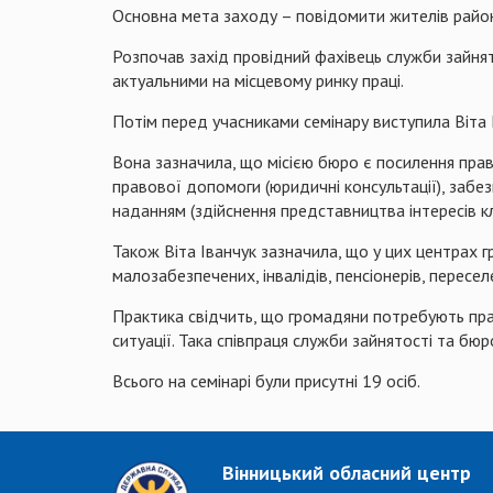
Основна мета заходу – повідомити жителів райо
Розпочав захід провідний фахівець служби зайнято
актуальними на місцевому ринку праці.
Потім перед учасниками семінару виступила Віта 
Вона зазначила, що місією бюро є посилення пра
правової допомоги (юридичні консультації), забе
наданням (здійснення представництва інтересів кл
Також Віта Іванчук зазначила, що у цих центрах г
малозабезпечених, інвалідів, пенсіонерів, пересел
Практика свідчить, що громадяни потребують пра
ситуації. Така співпраця служби зайнятості та б
Всього на семінарі були присутні 19 осіб.
Вінницький обласний центр