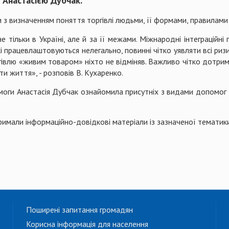
Анастасією Дубчак.
и з визначенням поняття торгівлі людьми, її формами, правилам
тільки в Україні, але й за її межами. Міжнародні інтеграційн
кі працевлаштовуються нелегально, повинні чітко уявляти всі риз
ргівлю «живим товаром» ніхто не відміняв. Важливо чітко дотри
и життя», - розповів В. Кухаренко.
оги Анастасія Дубчак ознайомила присутніх з видами допомог 
отримали інформаційно-довідкові матеріали із зазначеної тематики
Поширені запитання громадян
Корисна інформація для населення