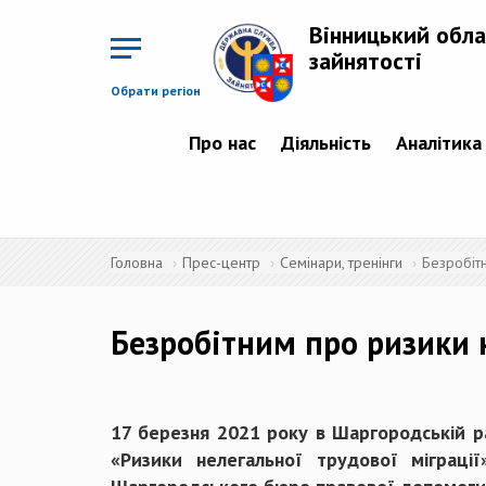
Перейти
до
Вінницький обла
основного
матеріалу
зайнятості
Обрати регіон
Про нас
Діяльність
Аналітика
Головна
Прес-центр
Семінари, тренінги
Безробітн
Безробітним про ризики н
17 березня 2021 року в Шаргородській ра
«Ризики нелегальної трудової міграції