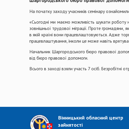
Шаргородського бюро правової допомоги 
На початку заходу учасників семінару ознайомил
«Сьогодні ми маємо можливість шукати роботу не 
зовнішньої трудової міграції. Проте громадяни, я
в якій країні вони працевлаштовуються. Адже то
працевлаштування, інколи це може навіть врятуват
Начальник Шаргородського бюро правової допом
від бюро правової допомоги.
Всього в заході взяли участь 7 осіб. Безробітні 
Вінницький обласний центр
зайнятості