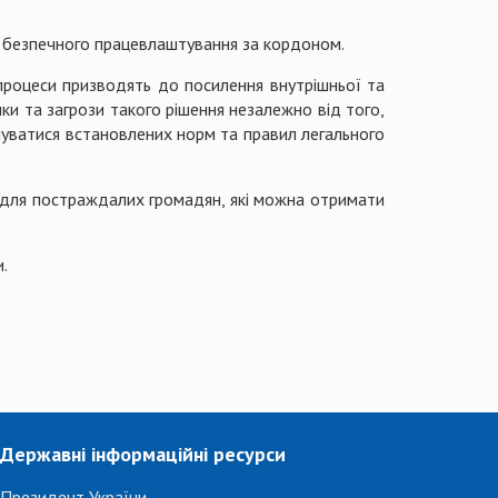
и безпечного працевлаштування за кордоном.
і процеси призводять до посилення внутрішньої та
ики та загрози такого рішення незалежно від того,
муватися встановлених норм та правил легального
для постраждалих громадян, які можна отримати
.
Державні інформаційні ресурси
Президент України