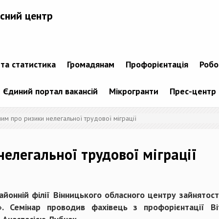
сний центр
 та статистика
Громадянам
Профорієнтація
Робо
Єдиний портал вакансій
Мікрогранти
Прес-центр
им про ризики нелегальної трудової міграції
елегальної трудової міграції
йонній філії Вінницького обласного центру зайнятост
». Семінар проводив фахівець з профорієнтації В