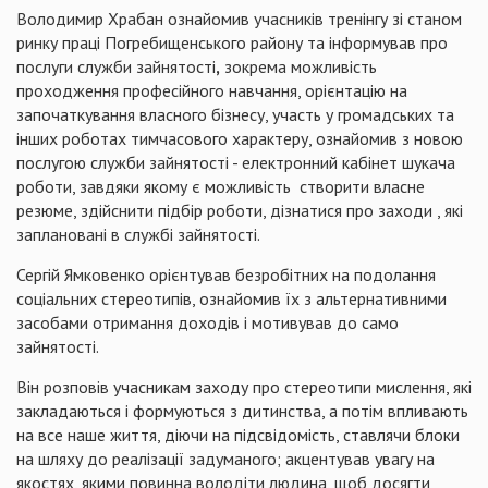
Володимир Храбан ознайомив учасників тренінгу зі станом
ринку праці Погребищенського району та інформував про
послуги служби зайнятості
,
зокрема можливість
проходження професійного навчання, орієнтацію на
започаткування власного бізнесу, участь у громадських та
інших роботах тимчасового характеру, ознайомив з новою
послугою служби зайнятості - електронний кабінет шукача
роботи, завдяки якому є можливість створити власне
резюме, здійснити підбір роботи, дізнатися про заходи , які
заплановані в службі зайнятості.
Сергій Ямковенко орієнтував безробітних на подолання
соціальних стереотипів, ознайомив їх з альтернативними
засобами отримання доходів і мотивував до само
зайнятості.
Він розповів учасникам заходу про стереотипи мислення, які
закладаються і формуються з дитинства, а потім впливають
на все наше життя, діючи на підсвідомість, ставлячи блоки
на шляху до реалізації задуманого; акцентував увагу на
якостях, якими повинна володіти людина, щоб досягти