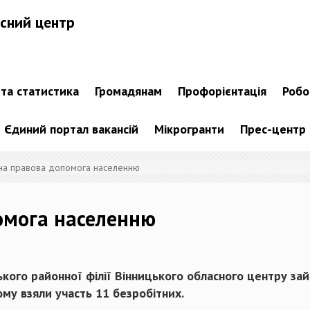
сний центр
 та статистика
Громадянам
Профорієнтація
Робо
Єдиний портал вакансій
Мікрогранти
Прес-центр
на правова допомога населенню
омога населенню
ького районної філії Вінницького обласного центру зай
му взяли участь 11 безробітних.