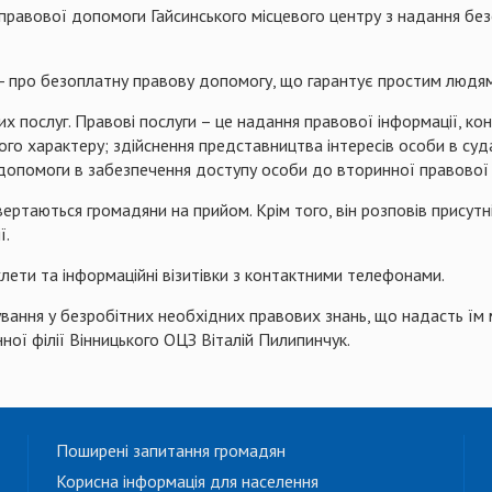
 правової допомоги Гайсинського місцевого центру з надання б
 - про безоплатну правову допомогу, що гарантує простим людям
 послуг. Правові послуги – це надання правової інформації, конс
вого характеру; здійснення представництва інтересів особи в су
 допомоги в забезпечення доступу особи до вторинної правової 
вертаються громадяни на прийом. Крім того, він розповів присут
ї.
лети та інформаційні візитівки з контактними телефонами.
ування у безробітних необхідних правових знань, що надасть їм
нної філії Вінницького ОЦЗ Віталій Пилипинчук.
Поширені запитання громадян
Корисна інформація для населення