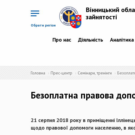
Перейти
до
Вінницький обла
основного
матеріалу
зайнятості
Обрати регіон
Про нас
Діяльність
Аналітика
Головна
Прес-центр
Семінари, тренінги
Безоплат
Безоплатна правова доп
21 серпня 2018 року в приміщенні Іллінец
щодо правової допомоги населенню, в яко