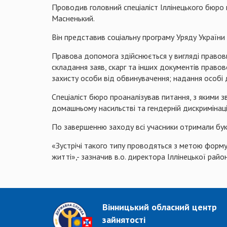
Проводив головний спеціаліст Іллінецького бюро
Масненький.
Він представив соціальну програму Уряду України
Правова допомога здійснюється у вигляді правових
складання заяв, скарг та інших документів право
захисту особи від обвинувачення; надання особі
Спеціаліст бюро проаналізував питання, з якими з
домашньому насильстві та гендерній дискримінаці
По завершенню заходу всі учасники отримали бук
«Зустрічі такого типу проводяться з метою форм
житті»,- зазначив в.о. директора Іллінецької райо
Вінницький обласний центр
зайнятості