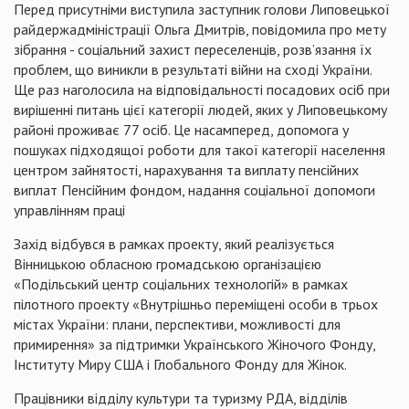
Перед присутніми виступила заступник голови Липовецької
райдержадміністрації Ольга Дмитрів, повідомила про мету
зібрання - соціальний захист переселенців, розв’язання їх
проблем, що виникли в результаті війни на сході України.
Ще раз наголосила на відповідальності посадових осіб при
вирішенні питань цієї категорії людей, яких у Липовецькому
районі проживає 77 осіб. Це насамперед, допомога у
пошуках підходящої роботи для такої категорії населення
центром зайнятості, нарахування та виплату пенсійних
виплат Пенсійним фондом, надання соціальної допомоги
управлінням праці
Захід відбувся в рамках проекту, який реалізується
Вінницькою обласною громадською організацією
«Подільський центр соціальних технологій» в рамках
пілотного проекту «Внутрішньо переміщені особи в трьох
містах України: плани, перспективи, можливості для
примирення» за підтримки Українського Жіночого Фонду,
Інституту Миру США і Глобального Фонду для Жінок.
Працівники відділу культури та туризму РДА, відділів