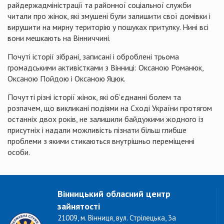
райдержадміністрації та районної соціальної служби
читали про жінок, які змушені були залишити свої домівки і
вирушити на мирну територію у пошуках притулку. Нині всі
вони мешкають на Вінниччині.
Почуті історії зібрані, записані і оброблені трьома
громадськими активістками з Вінниці: Оксаною Романюк,
Оксаною Пойдою і Оксаною Яцюк.
Почутті різні історії жінок, які об’єднанні болем та
розпачем, що викликані подіями на Сході України протягом
останніх двох років, не залишили байдужими жодного із
присутніх і надали можливість пізнати більш глибше
проблеми з якими стикаються внутрішньо переміщенні
особи.
Вінницький обласний центр
зайнятості
21009, м. Вінниця, вул. Стрілецька, 3а