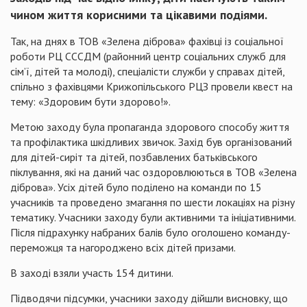
чином життя корисними та цікавими подіями.
Так, на днях в ТОВ «Зелена діброва» фахівці із соціальної
роботи РЦ СССДМ (районний центр соціальних служб для
сім’ї, дітей та молоді), спеціалісти служби у справах дітей,
спільно з фахівцями Крижопільського РЦЗ провели квест на
тему: «Здоровим бути здорово!».
Метою заходу була пропаганда здорового способу життя
та профілактика шкідливих звичок. Захід був організований
для дітей-сиріт та дітей, позбавлених батьківського
піклування, які на даний час оздоровлюються в ТОВ «Зелена
діброва». Усіх дітей було поділено на команди по 15
учасників та проведено змагання по шести локаціях на різну
тематику. Учасники заходу були активними та ініціативними.
Після підрахунку набраних балів було оголошено команду-
переможця та нагороджено всіх дітей призами.
В заході взяли участь 154 дитини.
Підводячи підсумки, учасники заходу дійшли висновку, що