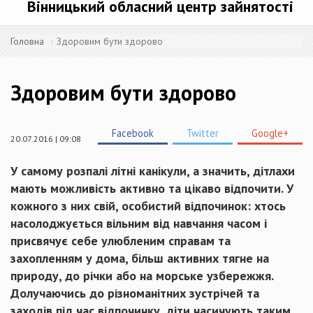
Вінницький обласний центр зайнятості
Головна
Здоровим бути здорово
Здоровим бути здорово
Facebook
Twitter
Google+
20.07.2016 | 09:08
У самому розпалі літні канікули, а значить, дітлахи
мають можливість активно та цікаво відпочити. У
кожного з них свій, особистий відпочинок: хтось
насолоджується вільним від навчання часом і
присвячує себе улюбленим справам та
захопленням у дома, більш активних тягне на
природу, до річки або на морське узбережжя.
Долучаючись до різноманітних зустрічей та
заходів під час відпочинку, діти насичують таким