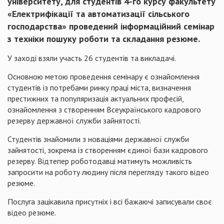
університету, для студентів 4-го курсу факультету
«Електрифікації та автоматизації сільського
господарства» проведений інформаційний семінар
з техніки пошуку роботи та складання резюме.
У заході взяли участь 26 студентів та викладачі.
Основною метою проведення семінару є ознайомлення
студентів із потребами ринку праці міста, визначення
престижних та популяризація актуальних професій,
ознайомлення з створенням Всеукраїнського кадрового
резерву державної служби зайнятості.
Студентів знайомили з новаціями державної служби
зайнятості, зокрема із створенням єдиної бази кадрового
резерву. Відтепер роботодавці матимуть можливість
запросити на роботу людину після перегляду такого відео
резюме.
Послуга зацікавила присутніх і всі бажаючі записували своє
відео резюме.