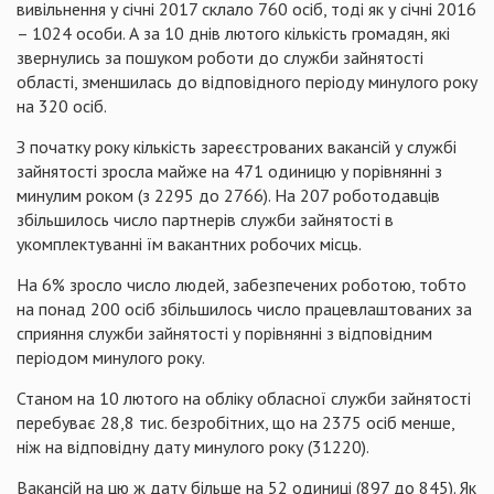
вивільнення у січні 2017 склало 760 осіб, тоді як у січні 2016
– 1024 особи. А за 10 днів лютого кількість громадян, які
звернулись за пошуком роботи до служби зайнятості
області, зменшилась до відповідного періоду минулого року
на 320 осіб.
З початку року кількість зареєстрованих вакансій у службі
зайнятості зросла майже на 471 одиницю у порівнянні з
минулим роком (з 2295 до 2766). На 207 роботодавців
збільшилось число партнерів служби зайнятості в
укомплектуванні їм вакантних робочих місць.
На 6% зросло число людей, забезпечених роботою, тобто
на понад 200 осіб збільшилось число працевлаштованих за
сприяння служби зайнятості у порівнянні з відповідним
періодом минулого року.
Станом на 10 лютого на обліку обласної служби зайнятості
перебуває 28,8 тис. безробітних, що на 2375 осіб менше,
ніж на відповідну дату минулого року (31220).
Вакансій на цю ж дату більше на 52 одиниці (897 до 845). Як