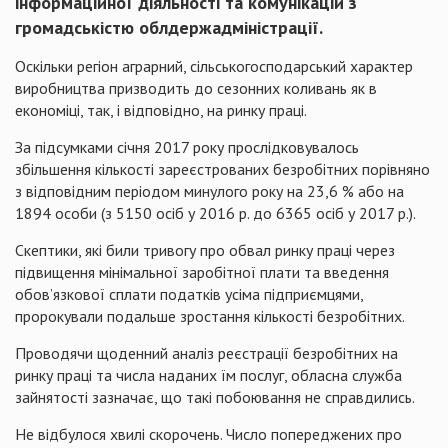
інформаційної діяльності та комунікацій з
громадськістю облдержадміністрації.
Оскільки регіон аграрний, сільськогосподарський характер
виробництва призводить до сезонних коливань як в
економіці, так, і відповідно, на ринку праці.
За підсумками січня 2017 року прослідковувалось
збільшення кількості зареєстрованих безробітних порівняно
з відповідним періодом минулого року на 23,6 % або на
1894 особи (з 5150 осіб у 2016 р. до 6365 осіб у 2017 р.).
Скептики, які били тривогу про обвал ринку праці через
підвищення мінімальної заробітної плати та введення
обов’язкової сплати податків усіма підприємцями,
пророкували подальше зростання кількості безробітних.
Проводячи щоденний аналіз реєстрації безробітних на
ринку праці та числа наданих їм послуг, обласна служба
зайнятості зазначає, що такі побоювання не справдились.
Не відбулося хвилі скорочень. Число попереджених про