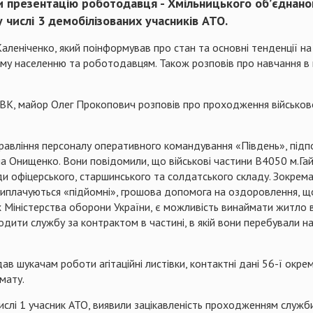
 презентацію роботодавця - Хмільницького об’єднаног
у числі 3 демобілізованих учасників АТО.
Каленіченко, який поінформував про стан та основні тенденції на
тому населенню та роботодавцям. Також розповів про навчання в
РВК, майор Олег Прокопович розповів про проходження військово
правління персоналу оперативного командування «Південь», під
а Онищенко. Вони повідомили, що військові частини В4050 м.Га
ди офіцерського, старшинського та солдатського складу. Зокрем
виплачуються «підйомні», грошова допомога на оздоровлення, що
Міністерства оборони України, є можливість винаймати житло в
дити службу за контрактом в частині, в якій вони перебували н
дав шукачам роботи агітаційні листівки, контактні дані 56-ї окр
мату.
ислі 1 учасник АТО, виявили зацікавленість проходженням служби