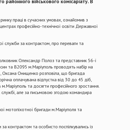
о районного військового комісаріату. В
 ринку праці в сучасних умовах, ознайомив з
 центрах професійно-технічної освіти Державної
ї служби за контрактом, про переваги та
полковник Олександр Полоз та представник 56-ї
йсин та В2095 м.Маріуполь проводять набір на
а, Оксана Онищенко розповіла, що бригада
річна оплачувана відпустка від 30 до 45 діб,
 м.Маріуполь та досягти професійного зростання.
а службі, але за письмовою згодою командира
емої мотопіхотної бригади м.Маріуполя та
 за контрактом та особисто поспілкувались із