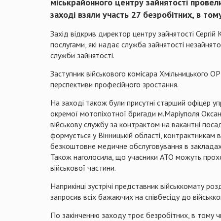
міськрайонного центру зайнятості провели
заході взяли участь 27 безробітних, в том
Захід відкрив директор центру зайнятості Сергій 
послугами, які надає служба зайнятості незайня
служби зайнятості.
Заступник військового комісара Хмільницького О
перспективи професійного зростання.
На заході також були присутні старший офіцер у
окремої мотопіхотної бригади м.Маріуполя Оксан
військову службу за контрактом на вакантні поса
формується у Вінницькій області, контрактникам 
безкоштовне медичне обслуговування в закладах 
Також наголосила, що учасники АТО можуть прохо
військової частини.
Наприкінці зустрічі представник військкомату роз
запросив всіх бажаючих на співбесіду до військко
По закінченню заходу троє безробітних, в тому ч