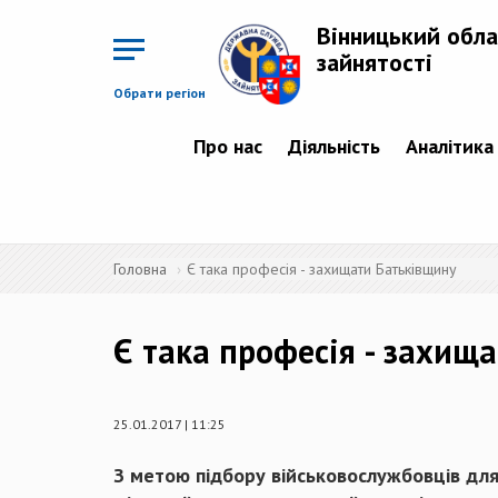
Перейти
до
Вінницький обла
основного
матеріалу
зайнятості
Обрати регіон
Про нас
Діяльність
Аналітика
Головна
Є така професія - захищати Батьківщину
Є така професія - захищ
25.01.2017 | 11:25
З метою підбору військовослужбовців для