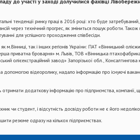
ладу до участі у заході долучилися фахівці Лівобереж
ьні тенденції ринку праці в 2016 році: хто буде затребуваний, п
кансій через технічний прогрес, як зміниться пошук роботи. Так
ванні для успішного проходження співбесіди.
 як м.Вінниці, так і інших регіонів України: ПАТ «Вінницький олі
рша приватна броварня» м. Львів, ТОВ «Вінницька птахофабрика
вський олієекстраційний завод» Запорізької обл., Консалтингов
допомогою відеоролику, надало інформацію про існуючі вакансії
 отримати додаткову інформацію про підприємства, компанії, що
ик чи студент, і відсутність досвіду роботи не є його недоліко
ишити резюме одразу на кількох підприємствах.