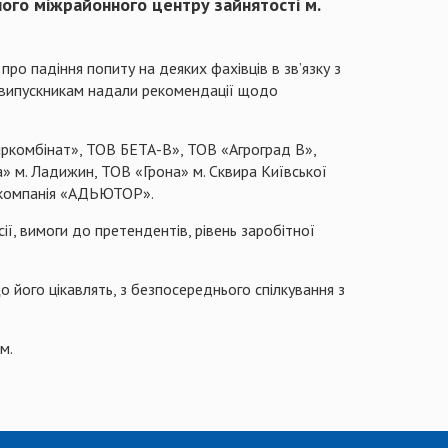
ного міжрайонного центру зайнятості м.
ро падіння попиту на деяких фахівців в зв’язку з
ож випускникам надали рекомендації щодо
єжиркомбінат», ТОВ БЕТА-В», ТОВ «Агроград В»,
» м. Ладижин, ТОВ «Грона» м. Сквира Київської
а компанія «АДЬЮТОР».
, вимоги до претендентів, рівень заробітної
 його цікавлять, з безпосереднього спілкування з
м.