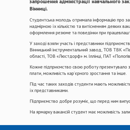
запрошення адміністрації навчального зак
Вінниці.
Студентська молодь отримала інформацію про загал
надмірною їх кількістю та витісненням деяких ва
оформлення резюме та поведінки при працевлашту
У заході взяли участь і представники підприємств
Вінницький інструментальний завод, ТОВ ТВК «Пе
області, ТОВ «Люстдорф» м. Іллінці, ПАТ «Пологі
Кожне підприємство свою роботу презентувало за 
плати, можливість кар’єрного зростання та інше.
Під час таких заходів студенти мають можливість
їх представниками.
Підприємство добре розуміє, що перед ним випускн
На ярмарку вакансій студент має можливість зал