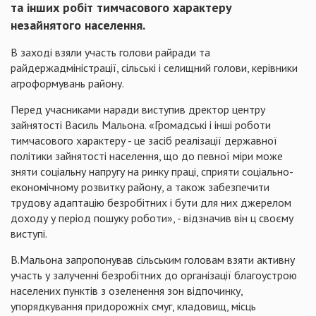
та інших робіт тимчасового характеру
незайнятого населення.
В заході взяли участь голови райради та
райдержадміністрації, сільські і селищний голови, керівники
агроформувань району.
Перед учасниками наради виступив дректор центру
зайнятості Василь Мальона. «Громадські і інші роботи
тимчасового характеру - це засіб реалізації державної
політики зайнятості населення, що до певної міри може
зняти соціальну напругу на ринку праці, сприяти соціально-
економічному розвитку району, а також забезпечити
трудову адаптацію безробітних і бути для них джерелом
доходу у період пошуку роботи», - відзначив він ц своєму
виступі.
В.Мальона запропонував сільським головам взяти активну
участь у залученні безробітних до організації благоустрою
населених пунктів з озеленення зон відпочинку,
упорядкування придорожніх смуг, кладовищ, місць