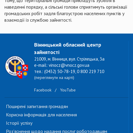
тому, що територіальні громади прикладуть зусилля в
наведенні порядку, а сільські голови сприятимуть організації
громадських робіт задля благоустрою населених пунктів у
взаємодії із службою зайнятості.
Вінницький обласний центр
зайнятості
21009, м. Вінниця, вул. Стрілецька, 3а
e-mail: vinocz@vnocz.gov.ua
тел.: (0432) 50-78-19, 0 800 219 710
(переглянути на карті)
Facebook
/
YouTube
Поширені запитання громадян
Корисна інформація для населення
Історії успіху
Роз'яснення щодо надання послуг роботодавцям