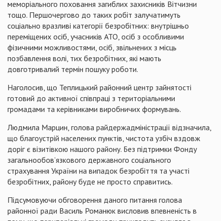
меморіального поховання загиблих захисників Вітчизни
тощо. Першочергово до таких робіт залучатимуть
соціально вразливі категорії безробітних: внутрішньо
переміщених осіб, учасників АТО, осіб з особливими
фізичними можливостями, осіб, звільнених з місць
позбавлення волі, тих безробітних, які мають
довготривалий термін пошуку роботи.
Наголосив, що Теплицький районний центр зайнятості
готовий до активної співпраці з територіальними
громадами та керівниками виробничих формувань.
Людмила Марцин, голова райдержадміністрації відзначила,
що благоустрій населених пунктів, чистота узбіч вздовж
доріг є візитівкою нашого району. Без підтримки Фонду
загальнообов’язкового державного соціального
страхування України на випадок безробіття та участі
безробітних, району буде не просто справитись.
Підсумовуючи обговорення даного питання голова
районної ради Василь Романюк висловив впевненість в