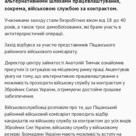
альтернативними шляхами працевлаштування,
зокрема, військовою службою за контрактом.
Учасниками заходу стали безробітних віком від 18 до 40
років, а також троє демобілізованих, які брали участь в
антитерористичній операції.
Захід відбувся за участю представників Піщанського
районного військового комісаріату.
Директор центру зайнятості Анатолій Тимчак ознайомив
присутніх із ситуацією на місцевому ринку праці. Акцентував
увагу на тому, що альтернативою працевлаштування є
можливість проходити військову службу за контрактом у
Збройних Силах України, отримуючи достойне грошове
забезпечення.
Військовослужбовці розповіли про те, що Піщанський
районний військовий комісаріат проводить відбір
кандидатів на військову службу за контрактом до усіх видів
Збройних Сил України, військову службу у військовому
резерві. Громадяни України мають можливість вступу на