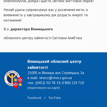
благополуччя, добра і щастя, світлих життєвих обріїв!
Нехай удача супроводжує вас у досягненні мети, а
впевненість у завтрашньому дні додасть енергії та
натхнення!
В.о
. директора Вінницького
обласного центру зайнятості Світлана Аляб’єва
Вінницький обласний центр
зайнятості
21009, м. Вінниця, вул. Стрілецька, 3а
e-mail: vinocz@vnocz.gov.ua
тел.: (0432) 50-78-19, 0 800 219 710
(переглянути на карті)
Facebook
/
YouTube