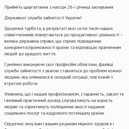
Прийміть щирі вітання з нагоди 26-ї річниці заснування
Державної служби зайнятості України!
Щоденна турбота, в результаті якої сотні тисяч наших
співвітчизників повертаються до продуктивної діяльності –
велика державна справа, що сприяє підвищенню
конкурентоспроможності країни та відповідає прагненням
людей до кращого життя.
Сумлінно виконуючи свої професійні обов’язки, фахівці
служби зайнятості з увагою ставляться до проблем кожної
людини, яка опинилася в складній ситуації, пов’язаній з
втратою роботи.
Упевнена, що і надалі професіоналізм, старанність, завзяття
і великий практичний досвід слугуватимуть на користь
людям та сприятимуть поліпшенню якості надання
соціальних послуг та кадрового потенціалу країни.
Сердечно зичу вам і вашим родинам міцного здоров’я і