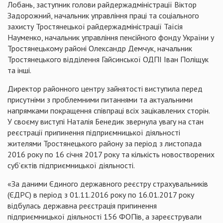
Лобань, заступник голови райдержадміністрації Віктор
Задорожний, начальник управління праці та соціального
захисту Тростянецької райдержадміністрації Таїсія
Науменко, начальник управління пенсійного фонду України у
Тростянецькому районі Олександр Демчук, начальник
Тростянецького відділення Гайсинської ОДПІ Іван Поліщук
та інші.
Директор районного центру зайнятості виступила перед
присутніми з проблемними питаннями та актуальними
напрямками покращення співпраці всіх зацікавлених сторін.
У своєму виступі Наталія Бенедик звернула увагу на стан
реєстрації припинення підприємницької діяльності
жителями Тростянецького району за період з листопада
2016 року по 16 січня 2017 року та кількість новостворених
суб’єктів підприємницької діяльності.
«За даними Єдиного державного реєстру страхувальників
(ЄДРС) в період з 01.11.2016 року по 16.01.2017 року
відбулась державна реєстрація припинення
підприємницької діяльності 156 ФОПів, а зареєстрували