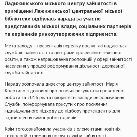
Ладижинського міського центру зайнятості в
приміщенні Лажижинської центральної міської
бібліотеки відбулась нарада за участю
представників міської влади, соціальних партнерів
та керівників ринкоутворюючих підприємств.
Мета заходу – презентація переліку послуг, які надаються
службою зайнятості та центрами професійно-технічної
освіти, а також напрацювання пропозицій у сфері зайнятості
населення у процесі реформування діяльності державної
служби зайнятості.
Нараду розпочала директор центру зайнятості Марія
Колотило з доповіді про основні результати проведеної
роботи за 2016 рік та пріоритетні засади реформування
Служби, поінформувала присутніх про посилення
індивідуального підходу до підбору претендентів для
задоволення вимог роботодавців.
Крім того,ознайомила учасників з елементами новітніх
технологій отримання послуг служби зайнятості –