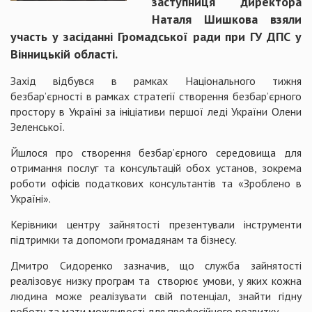
заступниця директора
Наталя Шишкова взяли
участь у засіданні Громадської ради при ГУ ДПС у
Вінницькій області.
Захід відбувся в рамках Національного тижня
безбар’єрності в рамках стратегії створення безбар’єрного
простору в Україні за ініціативи першої леді України Олени
Зеленської.
Йшлося про створення безбар’єрного середовища для
отримання послуг та консультацій обох установ, зокрема
роботи офісів податкових консультантів та «Зроблено в
Україні».
Керівники центру зайнятості презентували інструменти
підтримки та допомоги громадянам та бізнесу.
Дмитро Сидоренко зазначив, що служба зайнятості
реалізовує низку програм та створює умови, у яких кожна
людина може реалізувати свій потенціал, знайти гідну
роботу та мати можливості для професійного розвитку.