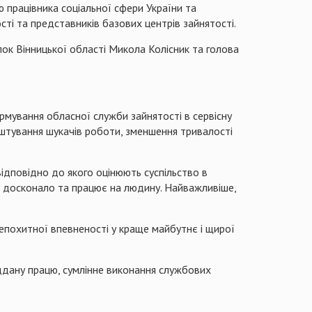
ю працівника соціальної сфери України та
ті та представників базових центрів зайнятості.
лок Вінницької області Микола Колісник та голова
рмування обласної служби зайнятості в сервісну
штування шукачів роботи, зменшення тривалості
відповідно до якого оцінюють суспільство в
ює досконало та працює на людину. Найважливіше,
 непохитної впевненості у краще майбутнє і щирої
іддану працю, сумлінне виконання службових