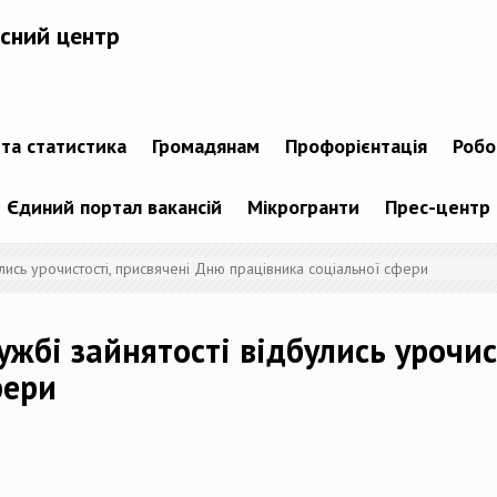
сний центр
 та статистика
Громадянам
Профорієнтація
Робо
Єдиний портал вакансій
Мікрогранти
Прес-центр
улись урочистості, присвячені Дню працівника соціальної сфери
ужбі зайнятості відбулись урочис
фери