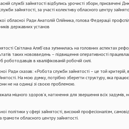
ласній службі зайнятості відбулись урочисті збори, присвячені Дн
жби зайнятості, за участі колективу обласного центру зайнятос
кої обласної Ради Анатолій Олійника, голова Федерації профспі
вників державних установ
нятості Світлана Аляб’єва зупинилась на головних аспектах рефо
ьтатів таких нововведень – підвищення оперативності працевла
б роботодавців в кваліфікованій робочій силі.
сної Ради сказав: «Робота служби зайнятості – це той критерій, 
айнятості. На мою думку, потрібно зберегти структуру, яка прац
вони не на одинці зі своєю проблемою.
обажала міцного здоров’я, натхнення для звершення всіх задумів,
ної політики у сфері зайнятості, високий професіоналізм, самов
а грамоти обласного центру зайнятості.