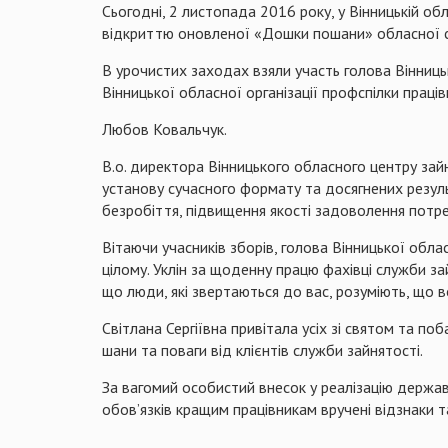
Сьогодні, 2 листопада 2016 року, у Вінницькій об
відкриттю оновленої «Дошки пошани» обласної слу
В урочистих заходах взяли участь голова Вінниць
Вінницької обласної організації профспілки праці
Любов Ковальчук.
В.о. директора Вінницького обласного центру зай
установу сучасного формату та досягнених резул
безробіття, підвищення якості задоволення потре
Вітаючи учасників зборів, голова Вінницької обла
цілому. Уклін за щоденну працю фахівці служби з
що люди, які звертаються до вас, розуміють, що 
Світлана Сергіївна привітала усіх зі святом та п
шани та поваги від клієнтів служби зайнятості.
За вагомий особистий внесок у реалізацію держав
обов’язків кращим працівникам вручені відзнаки т