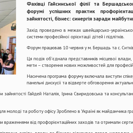
Фахівці Гайсинської філії та Бершадсько
форумі успішних практик профорієнтац
зайнятості, бізнес: синергія заради майбутн
Захід проведено в межах швейцарсько-українсько
системи професійної орієнтації дітей і підлітків.
Форум працював 10 червня у м. Бершадь та с. Ситкі
Ця подія об'єднала представників місцевої влади, б
мети – створення нових можливостей для професій
Насичена програма форуму включала виступи спікері
панельні дискусії та відверте обговорення актуальн
би зайнятості Гайдей Наталія, Ірина Свиридовська та консультан
для молоді та роботу офісу Зроблено в Україні як майданчика г
и враженнями від профорієнтаційних заходів та отримали сертиф