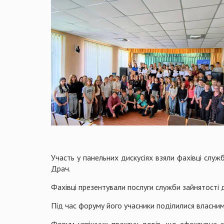
Участь у панельних дискусіях взяли фахівці служ
Драч.
Фахівці презентували послуги служби зайнятості 
Під час форуму його учасники поділилися власним