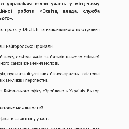
го управління взяли участь у місцевому
ійної роботи «Освіта, влада, служба
ього».
го проєкту DECIDE та національного пілотування
вці Райгородської громади.
ізнесу, освітян, учнів та батьків навколо спільної
ного самовизначення молоді.
в, презентації успішних бізнес-практик, змістовні
их викликів і перспектив.
т Гайсинського офісу «Зроблено в Україні» Віктор
рантових можливостей.
ікати за активну участь.