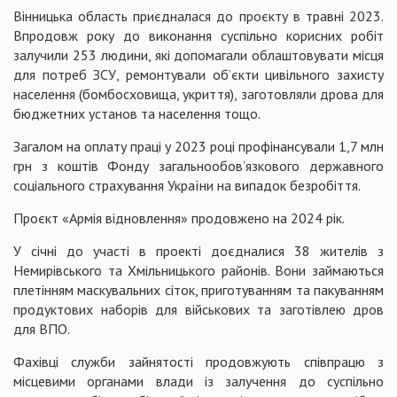
Вінницька область приєдналася до проєкту в травні 2023.
Впродовж року до виконання суспільно корисних робіт
залучили 253 людини, які допомагали облаштовувати місця
для потреб ЗСУ, ремонтували об’єкти цивільного захисту
населення (бомбосховища, укриття), заготовляли дрова для
бюджетних установ та населення тощо.
Загалом на оплату праці у 2023 році профінансували 1,7 млн
грн з коштів Фонду загальнообов’язкового державного
соціального страхування України на випадок безробіття.
Проєкт «Армія відновлення» продовжено на 2024 рік.
У січні до участі в проекті доєдналися 38 жителів з
Немирівського та Хмільницького районів. Вони займаються
плетінням маскувальних сіток, приготуванням та пакуванням
продуктових наборів для військових та заготівлею дров
для ВПО.
Фахівці служби зайнятості продовжують співпрацю з
місцевими органами влади із залучення до суспільно