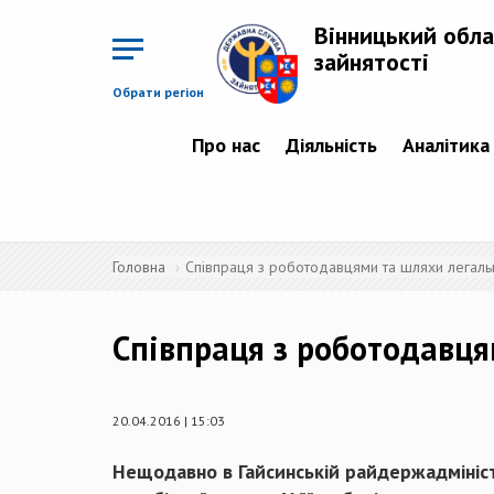
Перейти
до
Вінницький обла
основного
матеріалу
зайнятості
Обрати регіон
Про нас
Діяльність
Аналітика
Головна
Співпраця з роботодавцями та шляхи легаль
Співпраця з роботодавця
20.04.2016 | 15:03
Нещодавно в Гайсинській райдержадміністр