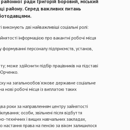
а районної ради Григорій Боровий, міський
мці району. Серед важливих питань
оботодавцями.
виконують дві найважливіші соціальні ролі:
айнятості інформацією про вакантні робочі місця
 у формуванні персоналу підприємств, установ,
; може здійснити підбір працівників на підставі
 Юрченко.
ску на загальнообов’язкове державне соціальне
а нові робочі місця із виплатою таких
ва роки за направленням центру зайнятості
клування; особи, звільнені після відбуття
йно-технічних і вищих навчальних закладах,
до настання права на пенсію за віком залишилося