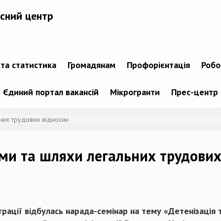
сний центр
 та статистика
Громадянам
Профорієнтація
Робо
Єдиний портал вакансій
Мікрогранти
Прес-центр
них трудових відносин
ми та шляхи легальних трудових
ації відбулась нарада-семінар на тему «Детенізація т