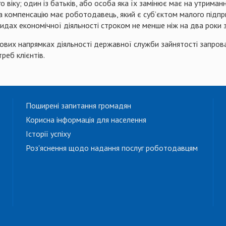
ого віку; один із батьків, або особа яка їх замінює має на утриман
о на компенсацію має роботодавець, який є суб’єктом малого пі
видах економічної діяльності строком не менше ніж на два роки 
 нових напрямках діяльності державної служби зайнятості запр
реб клієнтів.
Поширені запитання громадян
Корисна інформація для населення
Історії успіху
Роз'яснення щодо надання послуг роботодавцям