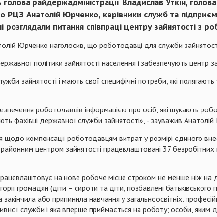
ть голова райдержадміністрації Владислав Уткін, голов
ого РЦЗ Анатолій Юрченко, керівники служб та підприє
ні розглядали питання співпраці центру зайнятості з р
толій Юрченко наголосив, що роботодавці для служби зайнятості 
державної політики зайнятості населення і забезпечують центр з
ужби зайнятості і мають свої специфічні потреби, які полягають
езпечення роботодавців інформацією про осіб, які шукають роботу
ють фахівці державної служби зайнятості», - зауважив Анатолій
ія щодо компенсації роботодавцям витрат у розмірі єдиного вне
м районним центром зайнятості працевлаштовані 37 безробітних н
рацевлаштовує на нове робоче місце строком не менше ніж на д
рії громадян (діти – сироти та діти, позбавлені батьківського пі
а закінчила або припинила навчання у загальноосвітніх, професі
тивної служби і яка вперше приймається на роботу; особи, яким 