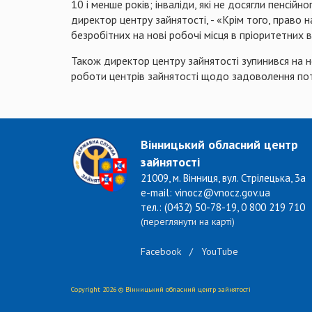
10 і менше років; інваліди, які не досягли пенсійн
директор центру зайнятості, - «Крім того, прав
безробітних на нові робочі місця в пріоритетних 
Також директор центру зайнятості зупинився на
роботи центрів зайнятості щодо задоволення пот
Вінницький обласний центр
зайнятості
21009, м. Вінниця, вул. Стрілецька, 3а
e-mail: vinocz@vnocz.gov.ua
тел.: (0432) 50-78-19, 0 800 219 710
(переглянути на карті)
Facebook
/
YouTube
Copyright 2026 © Вінницький обласний центр зайнятості