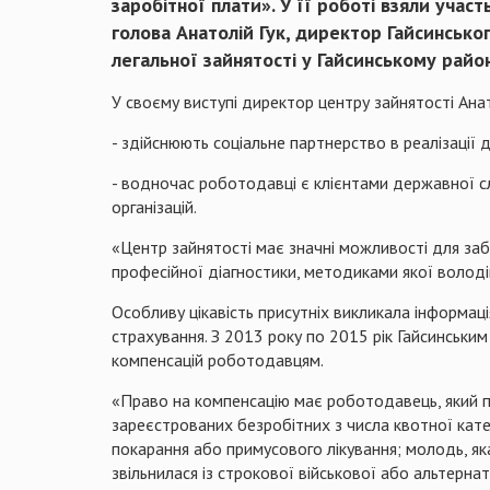
заробітної плати». У її роботі взяли учас
голова Анатолій Гук, директор Гайсинськ
легальної зайнятості у Гайсинському райо
У своєму виступі директор центру зайнятості Ана
- здійснюють соціальне партнерство в реалізації 
- водночас роботодавці є клієнтами державної сл
організацій.
«Центр зайнятості має значні можливості для заб
професійної діагностики, методиками якої володі
Особливу цікавість присутніх викликала інформац
страхування. З 2013 року по 2015 рік Гайсинськи
компенсацій роботодавцям.
«Право на компенсацію має роботодавець, який п
зареєстрованих безробітних з числа квотної катего
покарання або примусового лікування; молодь, як
звільнилася із строкової військової або альтерна