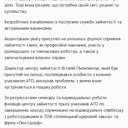
ділі». Тоді вона розуміє, що потрібна своїй сім’ї, родині та
суспільству.
Безробітних ознайомили із послугами служби зайнятості та
актуальними вакансіями.
Акцентували увагу присутніх на
активних формах
сприяння
зайнятості таких, як професійне навчання, участь у
громадських та тимчасових роботах, а також у
започаткуванні власної справи.
Директор центру зайнятості Віталій Пилипинчук, який був
присутній на заході, поспілкувався особисто з кожним
учасником АТО, вислухав проблеми, з якими вони
зустрічаються в пошуку роботи.
За результатами семінару та індивідуальної роботи
фахівців центру зайнятості трьох учасників АТО по
завершенню заходу спрямовано на індивідуальну співбесіду
з роботодавцями в ТОВ «Іллінецький цукровий завод» та
фірму «Люстдорф».