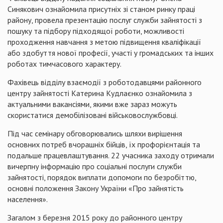
Синякович ознайомила присутніх зі станом ринку праці
району, провела презентацію послуг служби зайнятості з
пошуку та підбору підходящої роботи, можливості
проходження навчання з метою підвищення кваліфікації
або здобуття нової професії, участі у громадських та інших
роботах тимчасового характеру.
Фахівець відділу взаємодії з роботодавцями районного
центру зайнятості Катерина Кудлаєнко ознайомила з
актуальними вакансіями, якими вже зараз можуть
скористатися демобілізовані військовослужбовці.
Під час семінару обговорювались шляхи вирішення
основних потреб вчорашніх бійців, їх профорієнтація та
подальше працевлаштування. 22 учасника заходу отримали
вичерпну інформацію про соціальні послуги служби
зайнятості, порядок виплати допомоги по безробіттю,
основні положення Закону України «Про зайнятість
населення».
Загалом з березня 2015 року до районного центру