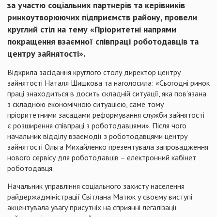
за участю соціальних партнерів та керівників
ринкоутворюючих підприємств району, провели
круглий стіл на тему «Пріоритетні напрями
покращення взаємної співпраці роботодавців та
центру зайнятості».
Відкрила засідання круглого столу директор центру
зайнятості Наталя Шишкова та наголосила: «Сьогодні ринок
праці знаходиться в досить складній ситуації, яка пов’язана
з складною економічною ситуацією, саме тому
пріоритетними засадами реформування служби зайнятості
є розширення співпраці з роботодавцями». Після чого
начальник відділу взаємодії з роботодавцями центру
зайнятості Ольга Михайленко презентувала запровадження
нового сервісу для роботодавців – електронний кабінет
роботодавця.
Начальник управління соціального захисту населення
райдержадміністрації Світлана Матюк у своєму виступі
акцентувала увагу присутніх на сприянні легалізації