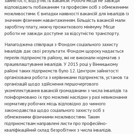
зайнятості, відсутність вакансій. Робочі місця не завжди
відповідають побажанням та професіям осіб з обмеженими
можливостями. Є випадки наявності вакансій для інвалідів із
значним фізичним навантаженням. Більшість вакансій мали
заробітну плату, нижчу прожиткового мінімуму. Місце
роботи не завжди доступне за відсутністю транспорту.
Налагоджена співпраця з Фондом соціального захисту
інвалідів дає свої результати. Фондом щороку надається
перелік підприємств району, які не виконали норматив з
працевлаштування інвалідів. У 2015 році у Вінницькому
районі таких підприємств було 12. Центром зайнятості
організована робота з керівниками підприємств, установ та
організацій щодо здійснення першочергового
укомплектування вакансій громадянами з числа інвалідів та
поінформовано їх про можливі наслідки у разі невиконання
нормативу робочих місць відповідно до чинного
законодавства щодо соціального захисту осіб з
обмеженими фізичними можливостями. Таким
підприємствам направлені листи про професійно-
кваліфікаційний склад безробітних з числа інвалідів.