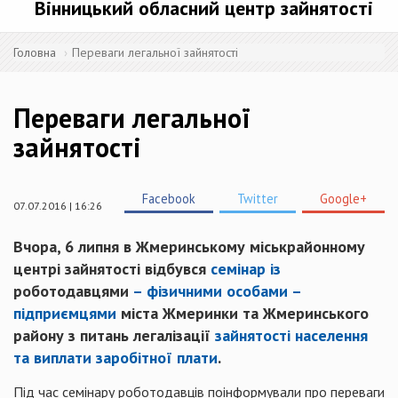
Вінницький обласний центр зайнятості
Головна
Переваги легальної зайнятості
Переваги легальної
зайнятості
Facebook
Twitter
Google+
07.07.2016 | 16:26
Вчора, 6 липня в Жмеринському міськрайонному
центрі зайнятості відбувся
семінар із
роботодавцями
– фізичними особами –
підприємцями
міста Жмеринки та Жмеринського
району з питань легалізації
зайнятості населення
та виплати заробітної плати
.
Під час семінару роботодавців поінформували про переваги