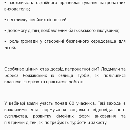
▪️ можливість офіційного працевлаштування патронатних
вихователів;
▪️ підтримку сімейних цінностей;
▪️ допомогу дітям, позбавленим батьківського піклування;
▪️ роль громади у створенні безпечного середовища для
дітей.
Особливо цінним став досвід патронатної сім’ї Людмили та
Бориса Рожківських із селища Турбів, які поділилися
власною історією та практикою роботи.
У вебінарі взяли участь понад 60 учасників. Такі заходи є
важливими для формування соціально відповідального
суспільства, розвитку сімейних форм виховання та
підтримки дітей, які потребують турботи й захисту.