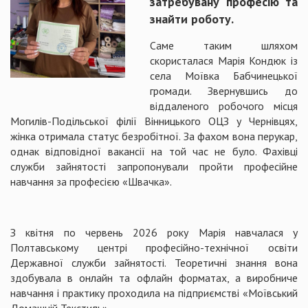
затребувану професію та
знайти роботу.
Саме таким шляхом
скористалася Марія Кондюк із
села Моївка Бабчинецької
громади. Звернувшись до
віддаленого робочого місця
Могилів-Подільської філії Вінницького ОЦЗ у Чернівцях,
жінка отримала статус безробітної. За фахом вона перукар,
однак відповідної вакансії на той час не було. Фахівці
служби зайнятості запропонували пройти професійне
навчання за професією «Швачка».
З квітня по червень 2026 року Марія навчалася у
Полтавському центрі професійно-технічної освіти
Державної служби зайнятості. Теоретичні знання вона
здобувала в онлайн та офлайн форматах, а виробниче
навчання і практику проходила на підприємстві «Моївський