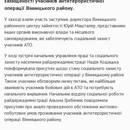
захищеності учасників антитерористичної
операції Вінницького району.
У заході взяли участь заступник директора Вінницького
районного центру зайнятості Юрій Машталер, представники
інших органів виконавчої влади та місцевого
самоврядування, які забезпечують соціальний захист
учасників АТО.
У ході зустрічі начальник управління праці та соціального
захисту населення райдержадміністрації Надія Ходацька
поінформувала присутніх щодо стану соціального захисту
учасників антитерористичної операції у Вінницькому районі.
Також учасники обговорили низку питань, які найбільше
хвилюють учасників бойових дій в АТО та потребують
нагального вирішення. Начальник відділу соціальної роботи
райдержадміністрації Альона Гребенюк повідомила
присутнім про аналіз проведеного обстеження житлово-
побутових умов проживання учасників антитерористичної
операції Вінницького району.