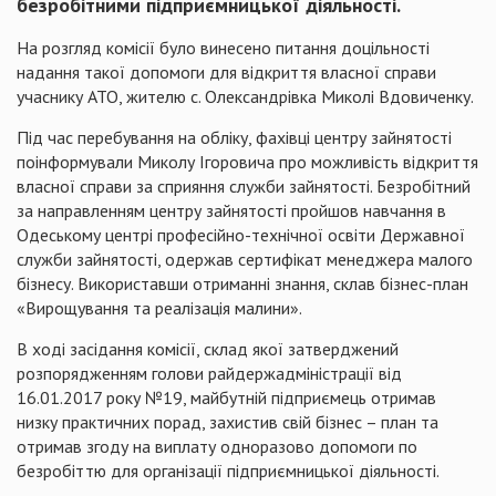
безробітними підприємницької діяльності.
На розгляд комісії було винесено питання доцільності
надання такої допомоги для відкриття власної справи
учаснику АТО, жителю с. Олександрівка Миколі Вдовиченку.
Під час перебування на обліку, фахівці центру зайнятості
поінформували Миколу Ігоровича про можливість відкриття
власної справи за сприяння служби зайнятості. Безробітний
за направленням центру зайнятості пройшов навчання в
Одеському центрі професійно-технічної освіти Державної
служби зайнятості, одержав сертифікат менеджера малого
бізнесу. Використавши отриманні знання, склав бізнес-план
«Вирощування та реалізація малини».
В ході засідання комісії, склад якої затверджений
розпорядженням голови райдержадміністрації від
16.01.2017 року №19, майбутній підприємець отримав
низку практичних порад, захистив свій бізнес – план та
отримав згоду на виплату одноразово допомоги по
безробіттю для організації підприємницької діяльності.