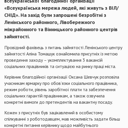
всеукраїнської благодійної організації
«Всеукраїнська мережа людей, які живуть з ВІЛ/
СНІД». На захід були запрошені безробітні з
Ленінського районного, Лівобережного
міжрайонного та Вінницького районного центрів
зайнятості.
Провідний фахівець з питань зайнятості Ленінського центру
зайнятості Аліна Томашук ознайомила присутніх із метою
проведення заходу – укомплектування 3 вакансій
соціальних працівників та ситуацією на ринку праці міста.
Керівник благодійної організації Оксана Шевчук розповіла
учасникам ярмарку про обов’язки соціального працівника,
режим роботи, рівень заробітної плати та забезпечення
соціальних гарантій працівникам, а також озвучила
конкретні вимоги до претендентів на вакантну посаду.
Кожен з присутніх був зацікавлений в особистому
спілкуванні з роботодавцем, мав можливість задати більш
конкретні питання керівнику щодо майбутнього