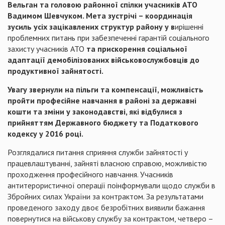
Вельган та головою районної спілки учасників АТО
Вадимом Шевчуком. Мета зустрічі – координація
зусиль усіх зацікавлених структур району у в
ирішенні
проблемних питань при забезпеченні гарантій соціального
захисту учасників АТО
та прискорення соціальної
адаптації демобілізованих військовослужбовців до
продуктивної зайнятості.
Увагу звернули на пільги та компенсації, можливість
пройти професійне навчання в районі за державні
кошти та зміни у законодавстві, які відбулися з
прийняттям Державного бюджету та Податкового
кодексу у 2016 році.
Розглядалися питання сприяння служби зайнятості у
працевлаштуванні, зайняті власною справою, можливістю
проходження професійного навчання. Учасників
антитерористичної операції поінформували щодо служби в
Збройних силах України за контрактом. За результатами
проведеного заходу двоє безробітних виявили бажання
повернутися на військову службу за контрактом, четверо –