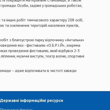
ість покращити матеріальне становище, а також
 громади. Особи, задіяні у громадських роботах,
та інших робіт тимчасового характеру 208 осіб,
ою та озеленення територій населених пунктів,
робіт з благоустрою парку відпочинку «Анталька»
роведення еко - фестивалю «О.Б.Р.І.Й», зокрема
рамках проведення фестивалю, який відбувся 2-3
іплення, музичні виступи, театр вогню, спортивні
громади – адже відпочивати в чистоті завжди
Державні інформаційні ресурси
Президент України