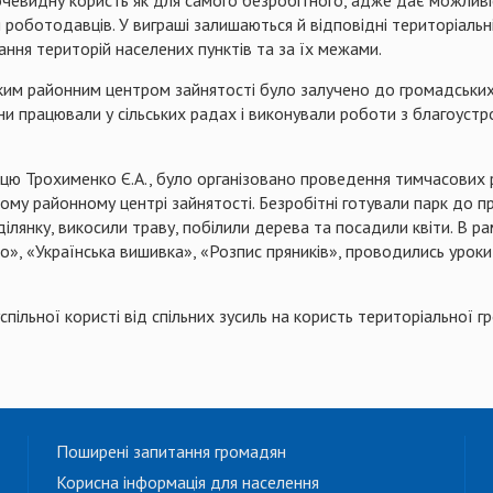
очевидну користь як для самого безробітного, адже дає можлив
роботодавців. У виграші залишаються й відповідні територіальні
ння територій населених пунктів та за їх межами.
ким районним центром зайнятості було залучено до громадських 
ни працювали у сільських радах і виконували роботи з благоустр
мцю Трохименко Є.А., було організовано проведення тимчасових 
кому районному центрі зайнятості. Безробітні готували парк до п
ділянку, викосили траву, побілили дерева та посадили квіти. В 
», «Українська вишивка», «Розпис пряників», проводились уроки л
пільної користі від спільних зусиль на користь територіальної 
Поширені запитання громадян
Корисна інформація для населення