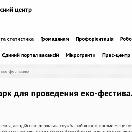
сний центр
 та статистика
Громадянам
Профорієнтація
Робо
Єдиний портал вакансій
Мікрогранти
Прес-центр
я еко-фестивалю
парк для проведення еко-фестив
лення, які здійснює державна служба зайнятості, вагоме місце п