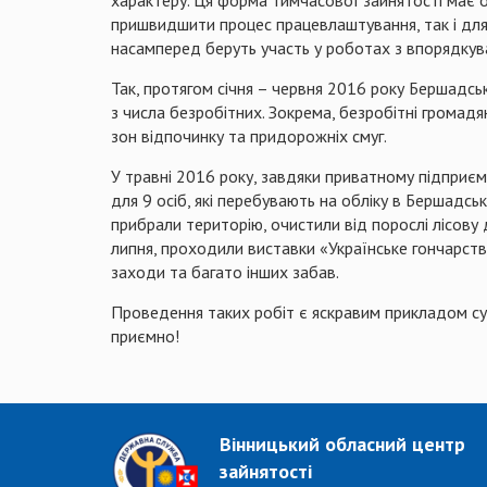
характеру. Ця форма тимчасової зайнятості має 
пришвидшити процес працевлаштування, так і для 
насамперед беруть участь у роботах з впорядкува
Так, протягом січня – червня 2016 року Бершадсь
з числа безробітних. Зокрема, безробітні громадя
зон відпочинку та придорожніх смуг.
У травні 2016 року, завдяки приватному підприє
для 9 осіб, які перебувають на обліку в Бершадсь
прибрали територію, очистили від порослі лісову 
липня, проходили виставки «Українське гончарство
заходи та багато інших забав.
Проведення таких робіт є яскравим прикладом сус
приємно!
Вінницький обласний центр
зайнятості