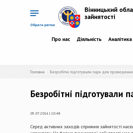
Перейти
до
Вінницький обла
основного
матеріалу
зайнятості
Обрати регіон
Про нас
Діяльність
Аналітика
Головна
Безробітні підготували парк для проведенн
Безробітні підготували 
05.07.2016 | 10:48
Серед активних заходів сприяння зайнятості насе