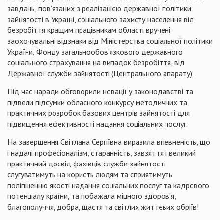
завдань, пов’язаних з реалізацією державної політики
зайнятості в Україні, соціального захисту населення від
безробіття кращим працівникам області вручені
заохочувальні відзнаки від Міністерства соціальної політики
України, Фонду загальнообов’язкового державного
соціального страхування на випадок безробіття, від
Державної служби зайнятості (Центрального апарату).
Під час наради обговорили новації у законодавстві та
підвели підсумки обласного конкурсу методичних та
практичних розробок базових центрів зайнятості для
підвищення ефективності надання соціальних послуг.
На завершення Світлана Сергіївна виразила впевненість, що
і надалі професіоналізм, старанність, завзяття і великий
практичний досвід фахівців служби зайнятості
слугуватимуть на користь людям та сприятимуть
поліпшенню якості надання соціальних послуг та кадрового
потенціалу країни, та побажала міцного здоров’я,
благополуччя, добра, щастя та світлих життєвих обріїв!