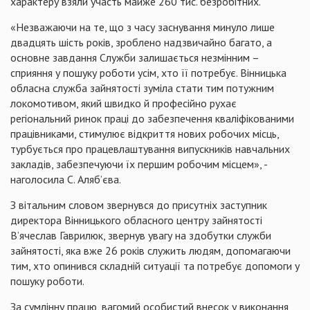
характеру взяли участь майже 260 тис. безробітних.
«Незважаючи на те, що з часу заснування минуло лише
двадцять шість років, зроблено надзвичайно багато, а
основне завдання Служби залишається незмінним –
сприяння у пошуку роботи усім, хто її потребує. Вінницька
обласна служба зайнятості зуміла стати тим потужним
локомотивом, який швидко й професійно рухає
регіональний ринок праці до забезпечення кваліфікованими
працівниками, стимулює відкриття нових робочих місць,
турбується про працевлаштування випускників навчальних
закладів, забезпечуючи їх першим робочим місцем», -
наголосила С. Аляб’єва.
З вітальним словом звернувся до присутніх заступник
директора Вінницького обласного центру зайнятості
В’ячеслав Гаврилюк, звернув увагу на здобутки служби
зайнятості, яка вже 26 років служить людям, допомагаючи
тим, хто опинився складній ситуації та потребує допомоги у
пошуку роботи.
За сумлінну працю, вагомий особистий внесок у виконання