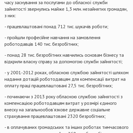
часу заснування за послугами до обласної служби
зайнятості звернулись майже 1,3 млн. незайнятих громадян,
з них:
- працевлаштовані понад 712 тис. шукачів роботи;
- пройшли професійне навчання на замовлення
роботодавців 140 тис. безробітних;
- понад 28 тис. безробітних навчились основам бізнесу та
відкрили власну справу за допомогою служби зайнятості;
- у 2001-2012 роках, обласною службою зайнятості шляхом
надання дотацій роботодавцям для компенсації витрат на
оплату праці працевлаштовані 27,5 тис. безробітних;
- починаючи з 2013 року обласною службою зайнятості з
компенсацією роботодавцям витрат у розмірі єдиного
внеску на загальнообов’язкове державне соціальне
страхування працевлаштовані 2320 безробітних;
- в оплачуваних громадських та інших роботах тимчасового