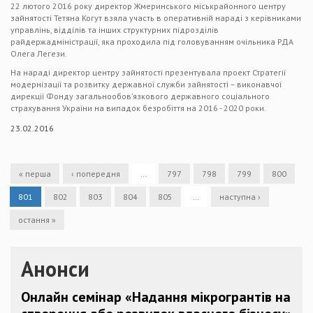
22 лютого 2016 року директор Жмеринського міськрайонного центру
зайнятості Тетяна Когут взяла участь в оперативній нараді з керівниками
управлінь, відділів та інших структурних підрозділів
райдержадміністрації, яка проходила під головуванням очільника РДА
Олега Легези.
На нараді директор центру зайнятості презентувала проект Стратегії
модернізації та розвитку державної служби зайнятості – виконавчої
дирекції Фонду загальнообов’язкового державного соціального
страхування України на випадок безробіття на 2016 - 2020 роки.
23.02.2016
« перша
‹ попередня
…
797
798
799
800
801
802
803
804
805
…
наступна ›
остання »
Анонси
Онлайн семінар «Надання мікрогрантів на