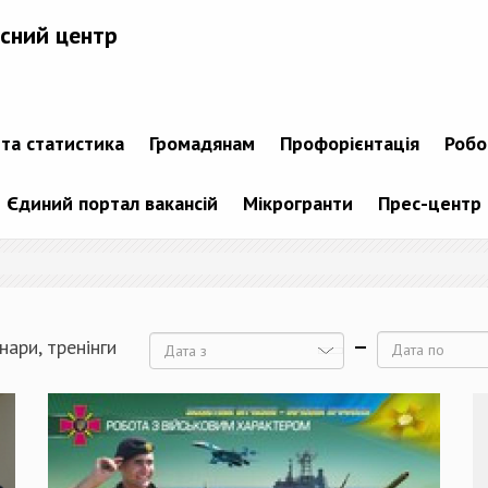
сний центр
 та статистика
Громадянам
Профорієнтація
Робо
Єдиний портал вакансій
Мікрогранти
Прес-центр
нари, тренінги
Дата
Дата