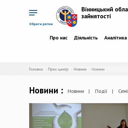
Перейти
до
Вінницький обла
основного
матеріалу
зайнятості
Обрати регіон
Про нас
Діяльність
Аналітика
Головна
Прес-центр
Новини
Новини
Новини
Новини
Події
Семі