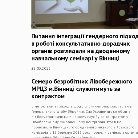
Питання інтеграції гендерного підхо
в роботі консультативно-дорадчих
органів розглядали на дводенному
навчальному семінарі у Вінниці
22.03.2016
Семеро безробітних Лівобережного
МРЦЗ м.Вінниці служитимуть за
контрактом
З метою вжиття заходів щодо сприяння реалізації планів
Генерального штабу Збройних Сил України щодо обсягів
відбору громадян на військову службу за контрактом у
Лівобережному міжрайонному центрі зайнятості на
пропозицію Вінницького об’єднаного міського військового
комісаріату 15 березня 2016 року провели семінар з орієнта
на службу в Збройних Силах України.