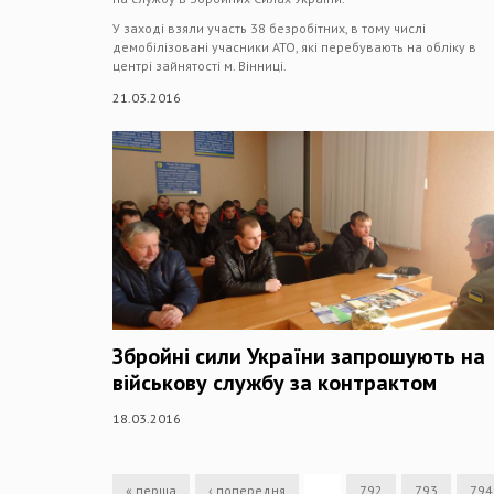
У заході взяли участь 38 безробітних, в тому числі
демобілізовані учасники АТО, які перебувають на обліку в
центрі зайнятості м. Вінниці.
21.03.2016
Збройні сили України запрошують на
військову службу за контрактом
18.03.2016
« перша
‹ попередня
…
792
793
794