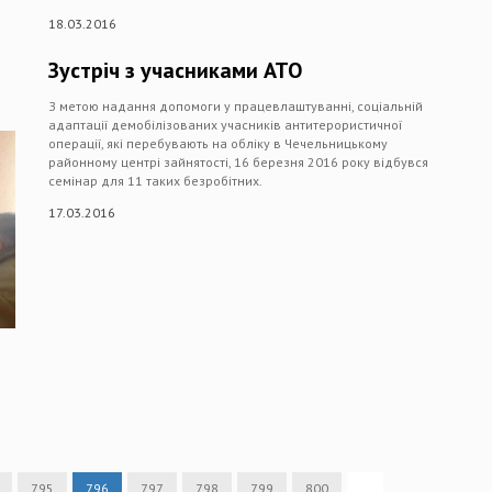
18.03.2016
Зустріч з учасниками АТО
З метою надання допомоги у працевлаштуванні, соціальній
адаптації демобілізованих учасників антитерористичної
операції, які перебувають на обліку в Чечельницькому
районному центрі зайнятості, 16 березня 2016 року відбувся
семінар для 11 таких безробітних.
17.03.2016
795
796
797
798
799
800
…