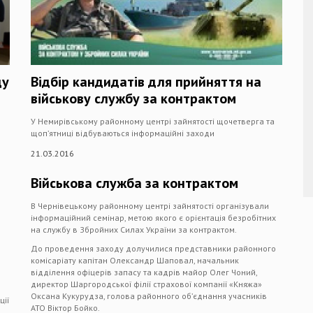
ду
Відбір кандидатів для прийняття на
військову службу за контрактом
У Немирівському районному центрі зайнятості щочетверга та
щоп’ятниці відбуваються інформаційні заходи
21.03.2016
Військова служба за контрактом
В Чернівецькому районному центрі зайнятості організували
інформаційний семінар, метою якого є орієнтація безробітних
на службу в Збройних Силах України за контрактом.
До проведення заходу долучилися представники районного
комісаріату капітан Олександр Шаповал, начальник
відділення офіцерів запасу та кадрів майор Олег Чоний,
директор Шаргородської філії страхової компанії «Княжа»
Оксана Кукурудза, голова районного об’єднання учасників
ції
АТО Віктор Бойко.