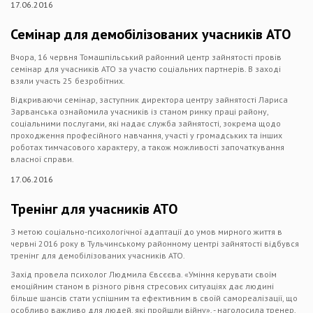
17.06.2016
Семінар для демобілізованих учасників АТО
Вчора, 16 червня Томашпільський районний центр зайнятості провів
семінар для учасників АТО за участю соціальних партнерів. В заході
взяли участь 25 безробітних.
Відкриваючи семінар, заступник директора центру зайнятості Лариса
Зарванська ознайомила учасників із станом ринку праці району,
соціальними послугами, які надає служба зайнятості, зокрема щодо
проходження професійного навчання, участі у громадських та інших
роботах тимчасового характеру, а також можливості започаткування
власної справи.
17.06.2016
Тренінг для учасників АТО
З метою соціально-психологічної адаптації до умов мирного життя в
червні 2016 року в Тульчинському районному центрі зайнятості відбувся
тренінг для демобілізованих учасників АТО.
Захід провела психолог Людмила Євсєєва. «Уміння керувати своїм
емоційним станом в різного рівня стресових ситуаціях дає людині
більше шансів стати успішним та ефективним в своїй самореалізації, що
особливо важливо для людей, які пройшли війну», - наголосила тренер.