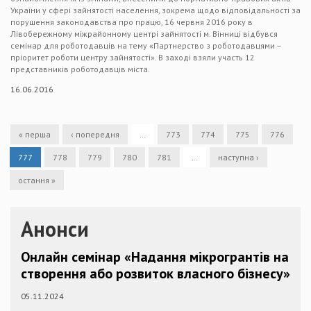
України у сфері зайнятості населення, зокрема щодо відповідальності за
порушення законодавства про працю, 16 червня 2016 року в
Лівобережному міжрайонному центрі зайнятості м. Вінниці відбувся
семінар для роботодавців на тему «Партнерство з роботодавцями –
пріоритет роботи центру зайнятості». В заході взяли участь 12
представників роботодавців міста.
16.06.2016
« перша
‹ попередня
…
773
774
775
776
777
778
779
780
781
…
наступна ›
остання »
Анонси
Онлайн семінар «Надання мікрогрантів на
створення або розвиток власного бізнесу»
05.11.2024