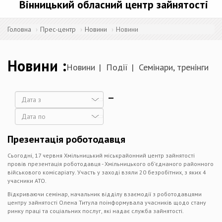
Вінницький обласний центр зайнятості
Головна
Прес-центр
Новини
Новини
Новини
Новини
Події
Семінари, тренінги
Дата
Дата
Презентація роботодавця
Сьогодні, 17 червня Хмільницький міськрайонний центр зайнятості
провів презентація роботодавця - Хмільницького об’єднаного районного
військового комісаріату. Участь у заході взяли 20 безробітних, з яких 4
учасники АТО.
Відкриваючи семінар, начальник відділу взаємодії з роботодавцями
центру зайнятості Олена Титула поінформувала учасників щодо стану
ринку праці та соціальних послуг, які надає служба зайнятості.