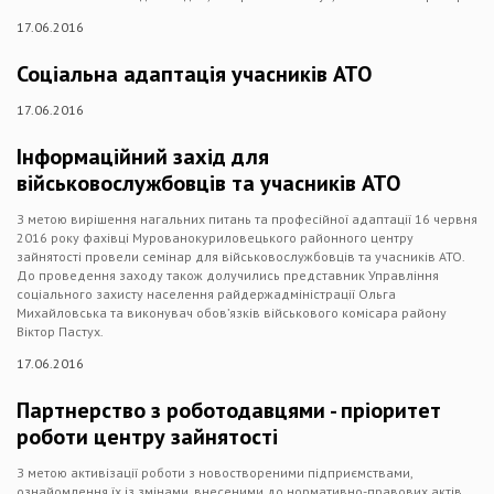
17.06.2016
Соціальна адаптація учасників АТО
17.06.2016
Інформаційний захід для
військовослужбовців та учасників АТО
З метою вирішення нагальних питань та професійної адаптації 16 червня
2016 року фахівці Мурованокуриловецького районного центру
зайнятості провели семінар для військовослужбовців та учасників АТО.
До проведення заходу також долучились представник Управління
соціального захисту населення райдержадміністрації Ольга
Михайловська та виконувач обов’язків військового комісара району
Віктор Пастух.
17.06.2016
Партнерство з роботодавцями - пріоритет
роботи центру зайнятості
З метою активізації роботи з новоствореними підприємствами,
ознайомлення їх із змінами, внесеними до нормативно-правових актів