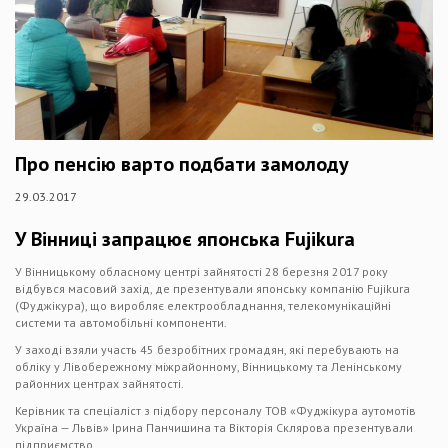
Про пенсію варто подбати замолоду
29.03.2017
У Вінниці запрацює японська Fujikura
У Вінницькому обласному центрі зайнятості 28 березня 2017 року
відбувся масовий захід, де презентували японську компанію Fujikura
(Фуджікура), що виробляє електрообладнання, телекомунікаційні
системи та автомобільні компоненти.
У заході взяли участь 45 безробітних громадян, які перебувають на
обліку у Лівобережному міжрайонному, Вінницькому та Ленінському
районних центрах зайнятості.
Керівник та спеціаліст з підбору персоналу ТОВ «Фуджікура аутомотів
Україна — Львів» Ірина Панчишина та Вікторія Склярова презентували
підприємство.