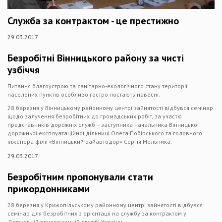
Служба за контрактом - це престижно
29.03.2017
Безробітні Вінницького району за чисті
узбіччя
Питання благоустрою та санітарно-екологічного стану території
населених пунктів особливо гостро постають навесні.
28 березня у Вінницькому районному центрі зайнятості відбувся семінар
щодо залучення безробітних до громадських робіт, за участю
представників дорожніх служб – заступника начальника Вінницької
дорожньої експлуатаційної дільниці Олега Побірського та головного
інженера філії «Вінницький райавтодор» Сергія Мельника.
29.03.2017
Безробітним пропонували стати
прикордонниками
28 березня у Крижопільському районному центрі зайнятості відбувся
семінар для безробітних з орієнтації на службу за контрактом у
Державній прикордонній службі України.