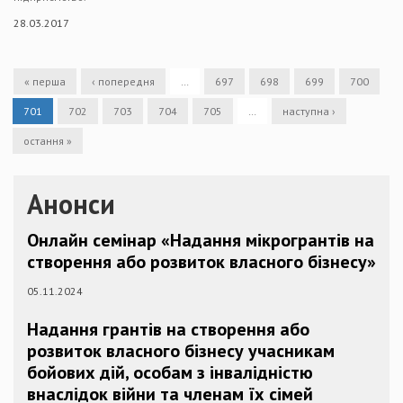
28.03.2017
« перша
‹ попередня
…
697
698
699
700
701
702
703
704
705
…
наступна ›
остання »
Анонси
Онлайн семінар «Надання мікрогрантів на
створення або розвиток власного бізнесу»
05.11.2024
Надання грантів на створення або
розвиток власного бізнесу учасникам
бойових дій, особам з інвалідністю
внаслідок війни та членам їх сімей